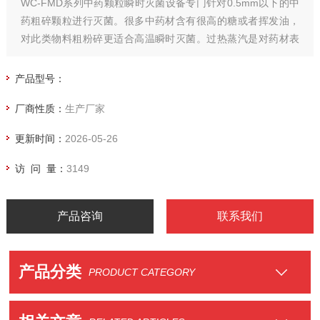
WC-FMD系列中药颗粒瞬时灭菌设备专门针对0.5mm以下的中
药粗碎颗粒进行灭菌。很多中药材含有很高的糖或者挥发油，
对此类物料粗粉碎更适合高温瞬时灭菌。过热蒸汽是对药材表
面进行灭菌，表面积越大，对有效成分的影响越小。
产品型号：
厂商性质：
生产厂家
更新时间：
2026-05-26
访 问 量：
3149
产品咨询
联系我们
产品分类
PRODUCT CATEGORY