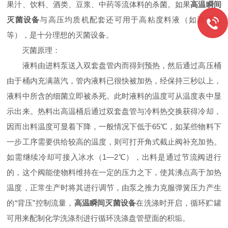
果汁、饮料、酒类、豆浆、中药等流体料的杀菌。如果
高温瞬间
灭菌设备
与高压均质机配套还可用于高粘度料液（如甜炼乳
等），是十分理想的灭菌设备。
灭菌原理：
液料由进料泵送入双套盘管内而得到预热，然后通过高压桶
由于桶内充满蒸汽，管内液料已很快被加热，经保持三秒以上，
液料中所含的细菌立即被杀死。此时液料的温度可从温度表中显
示出来。热料出高温桶后通过双套盘管与冷料热交换获得冷却，
因而出料温度可显着下降，一般情况下低于65℃，如某些物料下
一步工序需要供给较高的温度，则可打开角式截止阀补充加热。
如需继续冷却可接入冰水（1—2℃），出料是通过节流阀进行
的，这个阀能使物料维持在一定的压力之下，使其沸点高于加热
温度，正常生产时将其进行调节，由泵之推力克服弹簧压力产生
的“背压”控制流量，
高温瞬间灭菌设备
在洗涤时开启，循环贮罐
可用来配制化学洗涤剂进行循环洗涤盘管壁面的积垢。