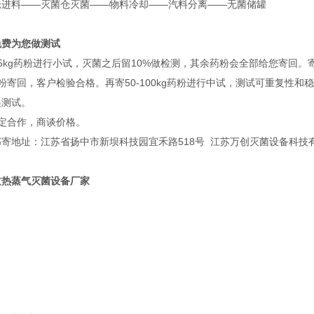
仓进料——灭菌仓灭菌——物料冷却——汽料分离——无菌储罐
免费为您做测试
5kg药粉进行小试，灭菌之后留10%做检测，其余药粉会全部给您寄回。
粉寄回，客户检验合格。再寄50-100kg药粉进行中试，测试可重复性
起测试。
确定合作，商谈价格。
寄地址：江苏省扬中市新坝科技园宜禾路518号 江苏万创灭菌设备科技有限
过热蒸气灭菌设备厂家