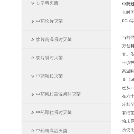
香辛料灭菌
中药
长时
0Co
中药饮片灭菌
当前
饮片高温瞬时灭菌
万创
究。
饮片瞬时灭菌
十项
高温瞬
中药颗粒灭菌
克（S
已从z
中药颗粒高温瞬时灭菌
在六十
冷却
中药颗粒瞬时灭菌
有细
粉末
所使
中药粉高温灭菌