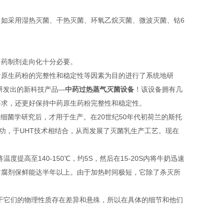
如采用湿热灭菌、干热灭菌、环氧乙烷灭菌、微波灭菌、钴6
中药制剂走向化十分必要。
后原生药粉的完整性和稳定性等因素为目的进行了系统地研
研发出的新科技产品—
中药过热蒸气灭菌设备
！该设备拥有几
要求，还更好保持中药原生药粉完整性和稳定性。
和细菌学研究后，才用于生产。在20世纪50年代初荷兰的斯托
得成功，于UHT技术相结合，从而发展了灭菌乳生产工艺。现在
度提高至140-150℃，约5S，然后在15-20S内将牛奶迅速
防腐剂保鲜能达半年以上。由于加热时间极短，它除了杀灭所
于它们的物理性质存在差异和悬殊，所以在具体的细节和他们