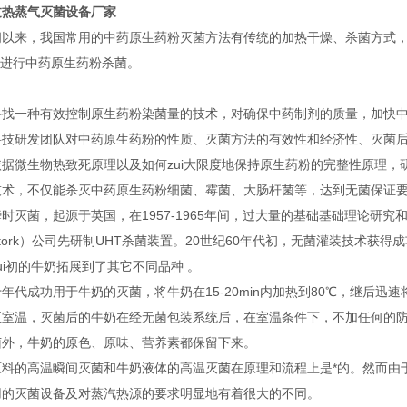
过热蒸气灭菌设备厂家
间以来，我国常用的中药原生药粉灭菌方法有传统的加热干燥、杀菌方式，
等进行中药原生药粉杀菌。
寻找一种有效控制原生药粉染菌量的技术，对确保中药制剂的质量，加快
科技研发团队对中药原生药粉的性质、灭菌方法的有效性和经济性、灭菌
依据微生物热致死原理以及如何zui大限度地保持原生药粉的完整性原理，
技术，不仅能杀灭中药原生药粉细菌、霉菌、大肠杆菌等，达到无菌保证
时灭菌，起源于英国，在1957-1965年间，过大量的基础基础理论研究
tork）公司先研制UHT杀菌装置。20世纪60年代初，无菌灌装技术获
ui初的牛奶拓展到了其它不同品种 。
年代成功用于牛奶的灭菌，将牛奶在15-20min内加热到80℃，继后迅速将温
至室温，灭菌后的牛奶在经无菌包装系统后，在室温条件下，不加任何的
菌外，牛奶的原色、原味、营养素都保留下来。
原料的高温瞬间灭菌和牛奶液体的高温灭菌在原理和流程上是*的。然而由
用的灭菌设备及对蒸汽热源的要求明显地有着很大的不同。