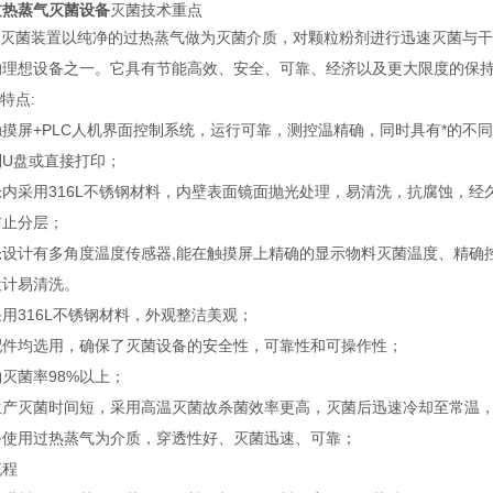
过热蒸气灭菌设备
灭菌技术重点
高温灭菌装置以纯净的过热蒸气做为灭菌介质，对颗粒粉剂进行迅速灭菌与
的理想设备之一。它具有节能高效、安全、可靠、经济以及更大限度的保
备特点:
触摸屏+PLC人机界面控制系统，运行可靠，测控温精确，同时具有*的不
到U盘或直接打印；
仓内采用316L不锈钢材料，内壁表面镜面抛光处理，易清洗，抗腐蚀，经
防止分层；
仓设计有多角度温度传感器,能在触摸屏上精确的显示物料灭菌温度、精确
设计易清洗。
用316L不锈钢材料，外观整洁美观；
配件均选用，确保了灭菌设备的安全性，可靠性和可操作性；
灭菌率98%以上；
生产灭菌时间短，采用高温灭菌故杀菌效率更高，灭菌后迅速冷却至常温
备使用过热蒸气为介质，穿透性好、灭菌迅速、可靠；
流程