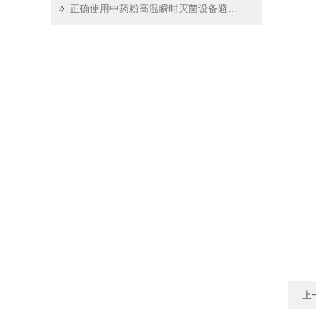
正确使用中药粉高温瞬时灭菌设备避免传统长时间灭菌导致的药效损失
上