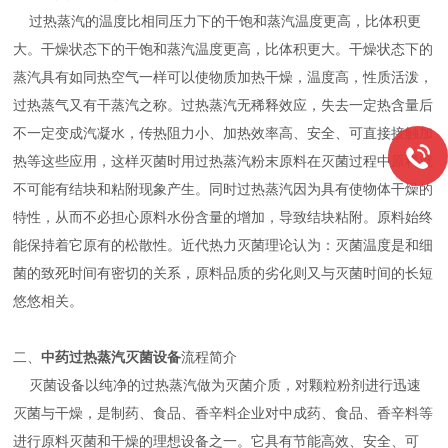
过热蒸汽的温度比相同压力下的干饱和蒸汽温度更高，比体积更
大。干燥状态下的干饱和蒸汽温度更高，比体积更大。干燥状态下的
蒸汽具有如同热空气一样可以使物质加热干燥，温度高，性质活泼，
过热蒸气又有干蒸汽之称。过热蒸汽无稀释效应，失去一定热含量后
不一定变成汽凝水，传热阻力小、加热效率高、安全、可直接接触加
热等这些应用，这样灭菌时用过热蒸汽粉末原料在灭菌过程中原料就
不可能有结块和粘附现象产生。同时过热蒸汽因为具有使物体干燥的
特性，从而不必担心原料水份含量的增加，导致结块粘附。原料始终
能保持着它原有的松散性。近代热力灭菌理论认为：灭菌温度是和细
菌的致死时间有密切的关系，原料品质的劣化则又与灭菌时间的长短
悠悠相关。
二、
中药过热蒸汽灭菌设备
流程简介
灭菌设备以纯净的过热蒸汽做为灭菌介质，对颗粒粉剂进行迅速
灭菌与干燥，是制药、食品、香辛料企业对中成药、食品、香辛料等
进行原料灭菌和干燥的理想设备之一。它具有节能高效、安全、可