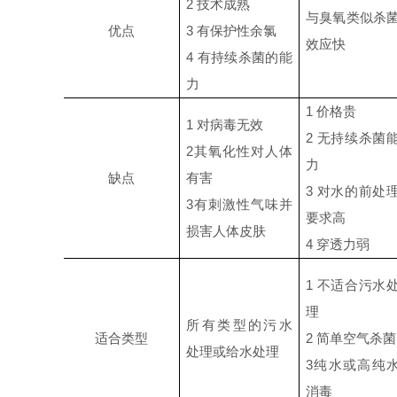
2
技术成熟
与臭氧类似杀
优点
3
有保护性余氯
效应快
4
有持续杀菌的能
力
1
价格贵
1
对病毒无效
2
无持续杀菌
2
其氧化性对人体
力
缺点
有害
3
对水的前处
3
有刺激性气味并
要求高
损害人体皮肤
4
穿透力弱
1
不适合污水
理
所有类型的污水
适合类型
2
简单空气杀菌
处理或给水处理
3
纯水或高纯
消毒