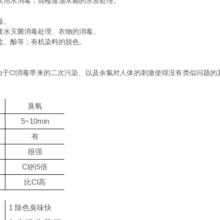
用水消毒；高楼屋顶水箱的水质处理。
毒。
废水灭菌消毒处理、衣物的消毒。
盐、酚等；有机染料的脱色。
于Cl消毒带来的二次污染、以及余氯对人体的刺激使得没有类似问题的
臭氧
5~10min
有
很强
Cl
的
5
倍
比
Cl
高
1
除色臭味快