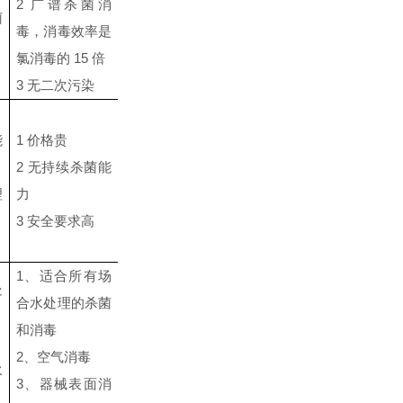
2
广谱杀菌消
菌
毒，消毒效率是
氯消毒的
15
倍
3
无二次污染
能
1
价格贵
2
无持续杀菌能
理
力
3
安全要求高
1
、适合所有场
处
合水处理的杀菌
和消毒
2
、空气消毒
水
3
、器械表面消