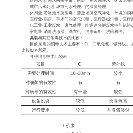
饮用水-自来水杀菌消毒；瓶装、桶装纯净水、矿泉水等饮
城市污水处理-城市污水处理厂的深度处理。
休闲业-游泳池水质消毒；营业场所空气净化、环境的消
医疗业-病房、手术间的空气消毒，医疗器械消毒，医疗
化工业-工业废水、废气处理；能迅速分解废水中的氰铬
家电业-消毒洗涤器、洗衣机、消毒碗柜、洗碗机等。
臭氧
与其它消毒技术的比较：
目前采用的消毒技术主要有：Cl、二氧化氯、紫外线。由
比较如表所示。
各种消毒技术比较表：
项目
Cl
紫外线
需要处理时间
10~30min
较小
对细菌的有效性
有
有
对病毒的有效性
有一些
较强
设备投资
较
低
比臭氧高
运行费用
较
低
与臭氧类似
1
价廉