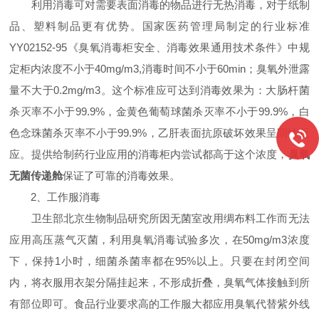
利用消毒可对需要表面消毒的物品进行无热消毒，对于纸制
品、塑料制品更有优势。国家医药管理局制定的行业标准
YY02152-95《臭氧消毒柜安全、消毒效果通用技术条件》中规
定柜内浓度不小于40mg/m3,消毒时间不小于60min；臭氧外泄露
量不大于0.2mg/m3。这个标准应可达到消毒效果为：大肠杆菌
杀灭率不小于99.9%，金黄色葡萄球菌杀灭率不小于99.9%，白
色念珠菌杀灭率不小于99.9%，乙肝表面抗原破坏效果呈阴性反
应。提供给制药行业应用的消毒柜内尝试都高于这个浓度，
臭氧
无菌传递舱
保证了可靠的消毒效果。
2、工作服消毒
卫生部北京生物制品研究所因无菌室改用绸布料工作而无法
应用高压蒸气灭菌，利用臭氧消毒试验多次，在50mg/m3浓度
下，保持1小时，细菌杀菌率都在95%以上。只要在封闭空间
内，将衣服用衣架分隔挂起来，不形成折叠，臭氧气体接触到所
有部位即可。食品行业要求高的工作服大都应用臭氧代替紫外线